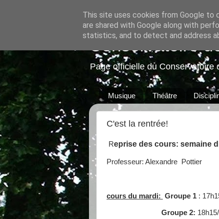
This site uses cookies from Google to de
are shared with Google along with perfo
statistics, and to detect and address a
Conservatoire d
Page officielle du Conservatoire 
Musique
Théâtre
Discipl
C'est la rentrée!
eprise des cours: semaine 
R
Professeur: Alexandre Pottier
cours du mardi:
Groupe 1
: 17h1
Groupe 2:
18h15/