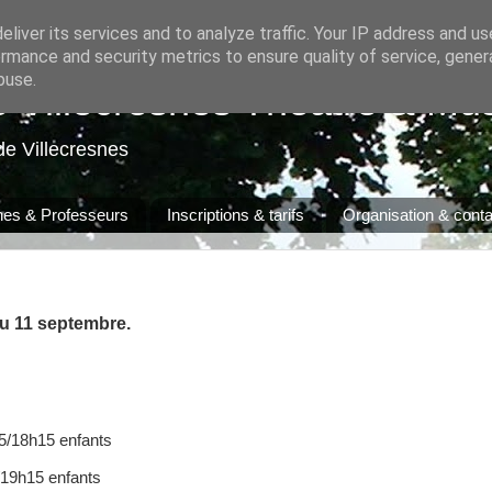
liver its services and to analyze traffic. Your IP address and u
rmance and security metrics to ensure quality of service, gene
buse.
e Villecresnes Théâtre & Mu
de Villecresnes
ines & Professeurs
Inscriptions & tarifs
Organisation & conta
du 11 septembre.
5/18h15 enfants
19h15 enfants