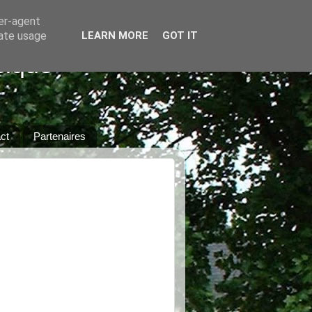
ser-agent
rate usage
LEARN MORE
GOT IT
sique
ct
Partenaires